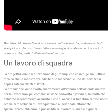
Dall’idea del cliente fino al processo di realizzazione. La produzione degli
stampi è uno dei nostri servizi di eccellenza per il quale siamo riconosciuti
come uno dei punti di riferimento del settore.
Un lavoro di squadra
La progettazione e realizzazione degli stampi che coinvolge sia l’ufficio
tecnico che le maestranze adibite alle macchine, è uno dei servizi più
apprezzati dai clienti di Bmet.
La produzione viene svolta direttamente all’interno dell’azienda mentre
per le lavorazioni più complesse viene coinvolta Systemec, la realtà che
abbiamo recentemente acquisito e che si occupa di fresatura di precisione.
Grazie ai macchinari all’avanguardia e al personale altamente
specializzato, abbiamo la possibilità di lavorare su medie e grandi