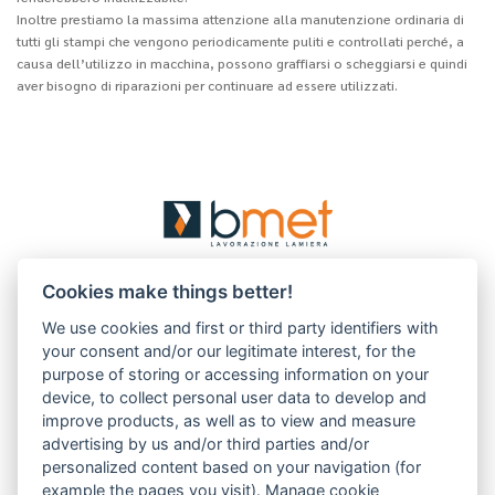
Inoltre prestiamo la massima attenzione alla manutenzione ordinaria di
tutti gli stampi che vengono periodicamente puliti e controllati perché, a
causa dell’utilizzo in macchina, possono graffiarsi o scheggiarsi e quindi
aver bisogno di riparazioni per continuare ad essere utilizzati.
BMET S.r.l.
Cookies make things better!
via Albert Einstein, 1/D
30033 Noale (VE) Italy
We use cookies and first or third party identifiers with
your consent and/or our legitimate interest, for the
T.
+39.041.5801891
purpose of storing or accessing information on your
F. +39.041.5828392
device, to collect personal user data to develop and
R.E.A Venezia 375045
improve products, as well as to view and measure
P.I. 04206670277
advertising by us and/or third parties and/or
personalized content based on your navigation (for
example the pages you visit).
Manage cookie