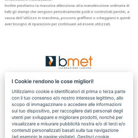
Inoltre prestiamo la massima attenzione alla manutenzione ordinaria di
tutti gli stampi che vengono periodicamente puliti e controllati perché, a
causa dell’utilizzo in macchina, possono graffiarsi o scheggiarsi e quindi
aver bisogno di riparazioni per continuare ad essere utilizzati.
BMET S.r.l.
I Cookie rendono le cose migliori!
via Albert Einstein, 1/D
30033 Noale (VE) Italy
Utilizziamo cookie e identificatori di prima o terza parte
con il tuo consenso e/o nostro interesse legittimo, allo
T.
+39.041.5801891
scopo di immagazzinare o accedere alle informazioni
F. +39.041.5828392
sul tuo dispositivo, per raccogliere dati personali degli
R.E.A Venezia 375045
utenti per sviluppare e migliorare prodotti, nonché per
P.I. 04206670277
visualizzare e misurare pubblicità nostra e/o di terzi e/o
contenuti personalizzati basati sulla tua navigazione
(ad esempio le pagine visitate).
Gestisci cookie