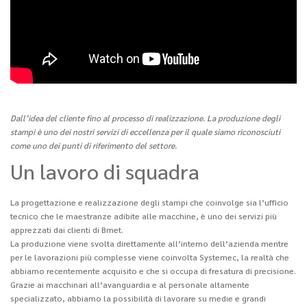
Dall’idea del cliente fino al processo di realizzazione. La produzione degli
stampi è uno dei nostri servizi di eccellenza per il quale siamo riconosciuti
come uno dei punti di riferimento del settore.
Un lavoro di squadra
La progettazione e realizzazione degli stampi che coinvolge sia l’ufficio
tecnico che le maestranze adibite alle macchine, è uno dei servizi più
apprezzati dai clienti di Bmet.
La produzione viene svolta direttamente all’interno dell’azienda mentre
per le lavorazioni più complesse viene coinvolta Systemec, la realtà che
abbiamo recentemente acquisito e che si occupa di fresatura di precisione.
Grazie ai macchinari all’avanguardia e al personale altamente
specializzato, abbiamo la possibilità di lavorare su medie e grandi