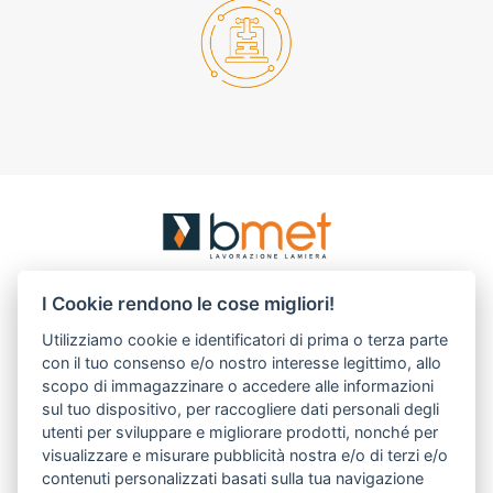
BMET S.r.l.
I Cookie rendono le cose migliori!
via Albert Einstein, 1/D
30033 Noale (VE) Italy
Utilizziamo cookie e identificatori di prima o terza parte
con il tuo consenso e/o nostro interesse legittimo, allo
T.
+39.041.5801891
scopo di immagazzinare o accedere alle informazioni
F. +39.041.5828392
sul tuo dispositivo, per raccogliere dati personali degli
R.E.A Venezia 375045
utenti per sviluppare e migliorare prodotti, nonché per
P.I. 04206670277
visualizzare e misurare pubblicità nostra e/o di terzi e/o
contenuti personalizzati basati sulla tua navigazione