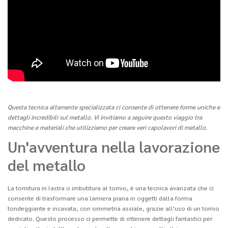
Questa tecnica altamente specializzata ci consente di ottenere forme uniche e
dettagli incredibili sul metallo. Vi invitiamo a seguire questo viaggio tra
macchine e materiali che utilizziamo per creare veri capolavori di metallo.
Un'avventura nella lavorazione
del metallo
La tornitura in lastra o imbutitura al tornio, è una tecnica avanzata che ci
consente di trasformare una lamiera piana in oggetti dalla forma
tondeggiante e incavata, con simmetria assiale, grazie all'uso di un tornio
dedicato. Questo processo ci permette di ottenere dettagli fantastici per