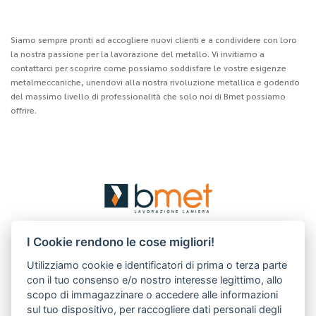
Siamo sempre pronti ad accogliere nuovi clienti e a condividere con loro
la nostra passione per la lavorazione del metallo. Vi invitiamo a
contattarci per scoprire come possiamo soddisfare le vostre esigenze
metalmeccaniche, unendovi alla nostra rivoluzione metallica e godendo
del massimo livello di professionalità che solo noi di Bmet possiamo
offrire.
BMET S.r.l.
I Cookie rendono le cose migliori!
via Albert Einstein, 1/D
30033 Noale (VE) Italy
Utilizziamo cookie e identificatori di prima o terza parte
con il tuo consenso e/o nostro interesse legittimo, allo
T.
+39.041.5801891
scopo di immagazzinare o accedere alle informazioni
F. +39.041.5828392
sul tuo dispositivo, per raccogliere dati personali degli
R.E.A Venezia 375045